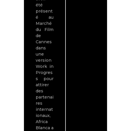
été
es 
présent
l’uni
é au
ité P
Marché
8
du Film
Paris
de
Sara
Cannes
Bouc
dans
mama
une
Lina
version
Lann
Work in
et M
Progres
Ly
s pour
Carc
attirer
c,
des
renc
partenai
rent
res
Azlar
internat
e Ala
ionaux,
le
Africa
réali
Blanca a
eur