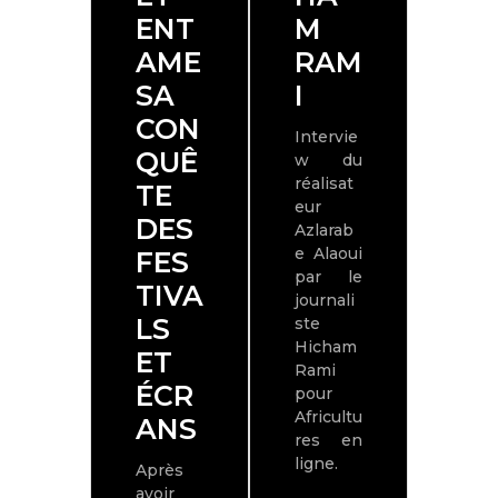
ENT
M
PA
AME
RAM
IS 
SA
I
ET
CON
LE
Intervie
QUÊ
RÉ
w du
réalisat
TE
LI
eur
DES
TE
Azlarab
e Alaoui
FES
R
par le
TIVA
AZ
journali
LS
AR
ste
Hicham
ET
BE
Rami
ÉCR
AL
pour
Africultu
ANS
OU
res en
ligne.
Après
Trois
avoir
étudi