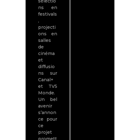
sélectio
ns en
festivals
,
projecti
ons en
salles
de
cinéma
et
diffusio
ns sur
Canal+
et TV5
Monde.
Un bel
avenir
s’annon
ce pour
ce
projet
promett