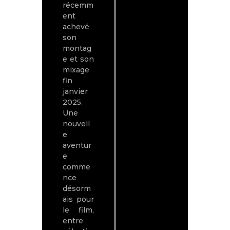
récemm
d’Afr
ent
Blanc
achevé
son
montag
e et son
mixage
fin
janvier
2025.
Une
nouvell
e
aventur
e
comme
nce
désorm
ais pour
le film,
entre